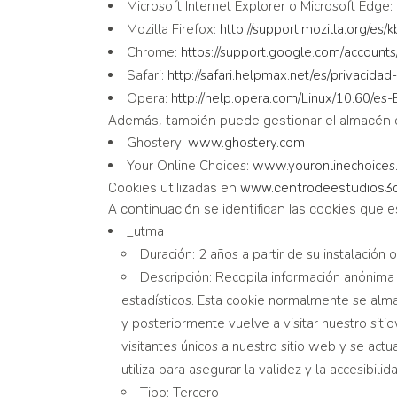
Microsoft Internet Explorer o Microsoft Edge:
Mozilla Firefox:
http://support.mozilla.org/es/
k
Chrome:
https://support.google.com/
account
Safari:
http://safari.helpmax.net/es/
privacidad
Opera:
http://help.opera.com/Linux/
10.60/es-
Además, también puede gestionar el almacén d
Ghostery:
www.ghostery.com
Your Online Choices:
www.youronlinechoices
Cookies utilizadas en
www.centrodeestudios3c
A continuación se identifican las cookies que e
_utma
Duración: 2 años a partir de su instalación o
Descripción: Recopila información anónima s
estadísticos. Esta cookie normalmente se alma
y posteriormente vuelve a visitar nuestro siti
visitantes únicos a nuestro sitio web y se act
utiliza para asegurar la validez y la accesibil
Tipo: Tercero