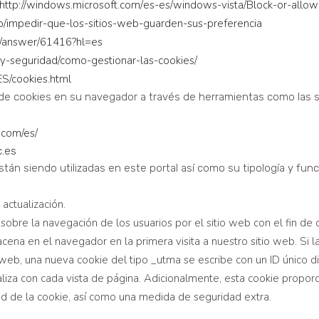
http://windows.microsoft.com/
es-es/windows-vista/Block-or-
allow
b/impedir-que-los-sitios-web-
guarden-sus-preferencia
s/answer/61416?hl=es
-y-seguridad/como-
gestionar-las-cookies/
ES/cookies.html
e cookies en su navegador a través de herramientas como las s
.com/es/
.es
stán siendo utilizadas en este portal así como su tipología y func
 actualización.
obre la navegación de los usuarios por el sitio web con el fin de c
cena en el navegador en la primera visita a nuestro sitio web. Si 
oweb, una nueva cookie del tipo _utma se escribe con un ID único di
ualiza con cada vista de página. Adicionalmente, esta cookie propor
idad de la cookie, así como una medida de seguridad extra.