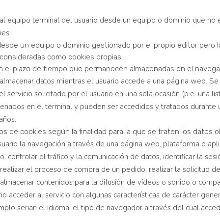
al equipo terminal del usuario desde un equipo o dominio que no es
ies.
desde un equipo o dominio gestionado por el propio editor pero 
 consideradas como cookies propias.
n el plazo de tiempo que permanecen almacenadas en el navegado
 almacenar datos mientras el usuario accede a una página web. S
l servicio solicitado por el usuario en una sola ocasión (p.e. una li
enados en el terminal y pueden ser accedidos y tratados durante 
años.
ipos de cookies según la finalidad para la que se traten los datos 
uario la navegación a través de una página web, plataforma o aplica
, controlar el tráfico y la comunicación de datos, identificar la ses
alizar el proceso de compra de un pedido, realizar la solicitud de i
lmacenar contenidos para la difusión de vídeos o sonido o compart
io acceder al servicio con algunas características de carácter gene
mplo serian el idioma, el tipo de navegador a través del cual acced