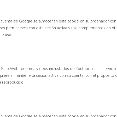
 una cuenta de Google se almacenan esta cookie en su ordenador co
entras permanezca con esta sesión activa y use complementos en ot
de uso.
 Sitio Web tenemos vídeos incrustados de Youtube, es un servicio 
re si mantiene la sesión activa con su cuenta, con el propósito de
a reproducido.
 una cuenta de Google se almacenan esta cookie en su ordenador co