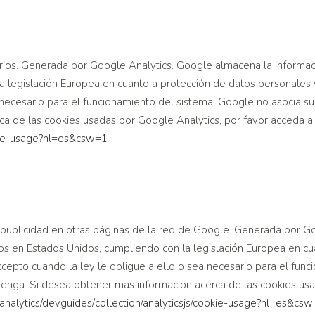
suarios. Generada por Google Analytics. Google almacena la informa
a legislación Europea en cuanto a protección de datos personales
 necesario para el funcionamiento del sistema. Google no asocia su
a de las cookies usadas por Google Analytics, por favor acceda a 
ie-
usage?hl=es&csw=1
a publicidad en otras páginas de la red de Google. Generada por G
os en Estados Unidos, cumpliendo con la legislación Europea en c
epto cuando la ley le obligue a ello o sea necesario para el func
 tenga. Si desea obtener mas informacion acerca de las cookies us
analytics/devguides/
collection/analyticsjs/cookie-
usage?hl=es&csw