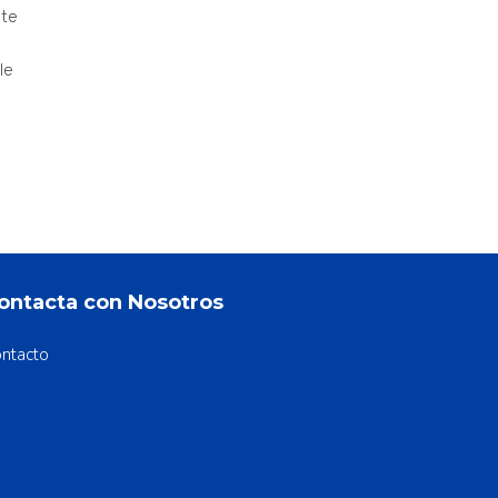
ate
le
ontacta con Nosotros
ntacto