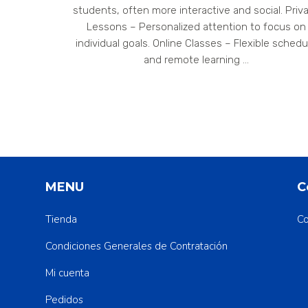
students, often more interactive and social. Priv
Lessons – Personalized attention to focus on
individual goals. Online Classes – Flexible schedu
and remote learning ...
MENU
C
Tienda
Co
Condiciones Generales de Contratación
Mi cuenta
Pedidos