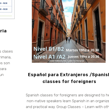
ria
s clases
rimaria,
os son
para
Español para Extranjeros /Spanis
 un
classes for foreigners
Spanish classes for foreigners are designed to h
non-native speakers learn Spanish in an organiz
and practical way. Group Classes – Learn with ot