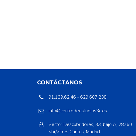
CONTÁCTANOS
91.139.62.46 - 629.607.238
info@centrodeestudios3c.es
Sector Descubridores, 33, bajo A, 28760
<br/>Tres Cantos, Madrid