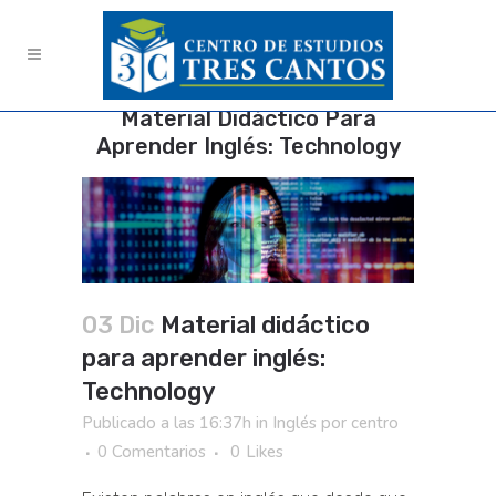
Material Didáctico Para
Aprender Inglés: Technology
03 Dic
Material didáctico
para aprender inglés:
Technology
Publicado a las 16:37h
in
Inglés
por
centro
0 Comentarios
0
Likes